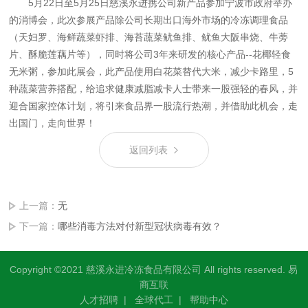
5月22日至5月25日慈溪永进携公司新产品参加宁波市政府举办
的消博会，此次参展产品除公司长期出口海外市场的冷冻调理食品
（天妇罗、海鲜蔬菜虾排、海苔蔬菜鱿鱼排、鱿鱼大阪串烧、牛蒡
片、酥脆莲藕片等），同时将公司3年来研发的核心产品--花椰轻食
无米粥，参加此展会，此产品使用白花菜替代大米，减少卡路里，5
种蔬菜营养搭配，给追求健康减脂减卡人士带来一股强轻的春风，并
迎合国家控体计划，将引来食品界一股流行热潮，并借助此机会，走
出国门，走向世界！
返回列表
上一篇：
无
下一篇：
哪些消毒方法对付新型冠状病毒有效？
Copyright ©2021 慈溪永进冷冻食品有限公司 All rights reserved.
易
商互联
人才招聘
|
全球代工
|
帮助中心