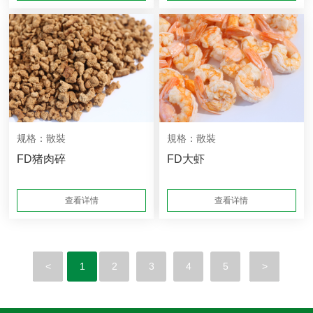
规格：散裝
規格：散裝
FD猪肉碎
FD大虾
查看详情
查看详情
<
1
2
3
4
5
>