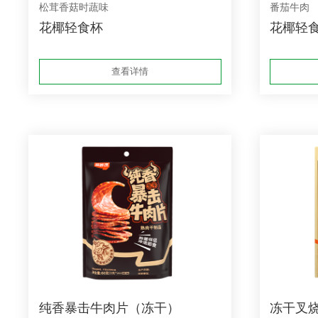
松茸香菇时蔬味
番茄牛肉
花椰轻食杯
花椰轻
查看详情
纯香暴击牛肉片（冻干）
冻干叉