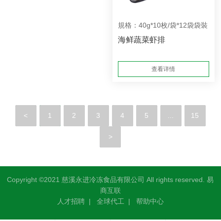
規格：40g*10枚/袋*12袋袋裝
海鲜蔬菜虾排
查看详情
<
1
2
3
4
5
...
15
>
Copyright ©2021 慈溪永进冷冻食品有限公司 All rights reserved.
易
商互联
人才招聘
|
全球代工
|
帮助中心