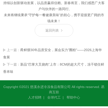
持续以创新驱动发展，以品质赢得信赖。新春将至，我们感恩广大客
户与伙伴的一路同行,
未来将继续秉承“守护每一餐健康美味”的初心，携手迎接更广阔的市
场未来！
返回列表
上一篇：
甬鲜馔30年品质安全，展会实力"圈粉"——2026上海华
食展
下一篇：
新品“巴掌大叉烧肉”上市：8CM的超大尺寸，冻干锁住鲜
香本味
Copyright ©2021 慈溪永进冷冻食品有限公司 All rights reserved.
易
商互联
人才招聘
|
全球代工
|
帮助中心