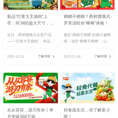
新品“巴掌大叉烧肉”上
梆梆不梆梆？甬鲜馔俄式
市：8CM的超大尺寸，冻
罗宋汤给你“棒棒”体验！
干锁住鲜香本味
近日，甬鲜馔推出全新产品
最近“梆梆不梆梆”的梗火遍网
——“巴掌大叉烧肉”。本品选
络，谐音“棒棒不棒棒”，让人
用经典三肥七瘦的优质猪
忍俊不禁。
肉，直径约8CM，大小恰如
了解详情
了解详情
2025-12-23
2025-11-28
掌心，肉质匀称饱满。
从从容容，游刃有余丨单
轻食蔬生活，你了解多少
月突破368万袋
呢！