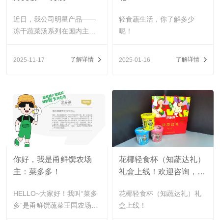
近日，我公司明星产品——
轻食蔬生活，你了解多少
冻干蔬菜汤系列在国内主流
呢！
电商平台创下销量新纪录，
以稳健之姿实现月销量突破3
了解详情
了解详情
2025-11-17
2025-01-16
68万袋！
你好，我是甬鲜馔农场
花椰轻食杯（知蔬达礼）
主：菜多多！
礼盒上线！欢迎咨询，欢
迎下单！
HELLO~大家好！我叫“菜多
花椰轻食杯（知蔬达礼）礼
多”是甬鲜馔蔬菜王国农场
盒上线！
主“爱吃萝卜爱吃菜 健康轻卡