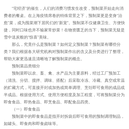
“宅经济”的催生，人们的消费习惯发生改变，预制菜开始走向消
费者的餐桌。在上海疫情席卷的特殊背景之下，预制菜更是变身“治
愈”菜，成为囤菜潮下居民们的“新宠”。预制菜不仅健康卫生、方便快
捷，同时口味也并不输家常炒菜！在物资匮乏的当下，预制菜无疑是
雪中送炭般的“惊喜”美味。
那么，究竟什么是预制菜？如何定义预制菜？预制菜有哪些分
类？我们根据各大研究机构对预制菜作出的含义及分类进行了整理，
帮助大家更迅速且清晰地了解预制菜的概念。
预制菜品类细分
预制菜即以农、畜、禽、水产品为主要原料，经过工厂预加工
（清洗、分切、搅拌、调味、搭配）后采取冷冻、冷藏、真空或常温
的贮藏方式，可直接开封或加热或简单调理、烹饪即可食用的成品或
半成品。根据使用方式、使用方便程度及加工程度，可将预制菜分为
即食食品、即热食品、即烹食品、即配食品四类。
（一）即食食品
预制菜中的即食食品是指开封拆袋后即可食用的预制调理制品，
如罐头、即食肉和即食卤味等。