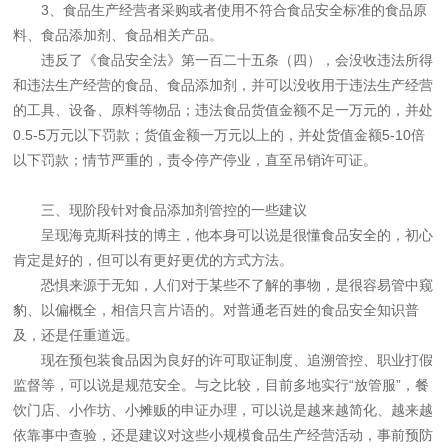
3、食品生产经营者采购或者使用不符合食品安全标准的食品原
料、食品添加剂、食品相关产品。
违反了《食品安全法》第一百二十五条（四），会没收违法所得
和违法生产经营的食品、食品添加剂，并可以没收用于违法生产经营
的工具、设备、原料等物品；违法食品货值金额不足一万元的，并处
0.5-5万元以下罚款；货值金额一万元以上的，并处货值金额5-10倍
以下罚款；情节严重的，责令停产停业，直至吊销许可证。
三、现阶段针对食品添加剂管控的一些建议
呈现海克斯科技的博主，他本身可以说是很懂食品安全的，初心
肯定是好的，但可以有更好更优的方式方法。
恐惧来源于无知，人们对于某些不了解的事物，是很容易管中窥
豹、以偏概全，相信只言片语的。对普通老百姓的食品安全知识普
及，还是任重道远。
现在预包装食品因为良好的许可取证制度、追溯管控、职业打假
监督等，可以说是规范安全。与之比较，目前多地实行“放管服”，餐
饮门店、小作坊、小摊贩的申证办理，可以说是越来越简化、越来越
依靠事中查验，还是建议对这些小规模食品生产经营活动，事前预防