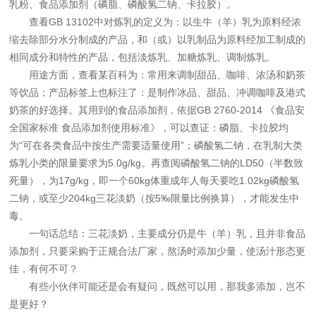
乳粉、食品添加剂（磷脂、磷酸氢二钠、卡拉胶）。
查看GB 13102中对炼乳的定义为：以生牛（羊）乳为原料经浓
缩去除部分水分制成的产品，和（或）以乳制品为原料经加工制成的
相同成分和特性的产品，包括淡炼乳、加糖炼乳、调制炼乳。
用途方面，查看某百科为：常用来调制甜品、咖啡、浓汤和奶茶
等饮品；产品标签上也标注了：是制作冰品、甜品、冲调咖啡及港式
奶茶的好选择。其用到的食品添加剂，依据GB 2760-2014 《食品安
全国家标准 食品添加剂使用标准》，可以查证：磷脂、卡拉胶均
为“可在各类食品中按生产需要适量使用”；磷酸氢二钠，在乳制大类
炼乳小类的限量要求为5.0g/kg。再查阅磷酸氢二钠的LD50（半数致
死量），为17g/kg，即一个60kg体重成年人每天要吃1.02kg磷酸氢
二钠，或至少204kg三花淡奶（按5‰限量比例换算），才能发生中
毒。
一句话总结：三花淡奶，主要成分仍是牛（羊）乳，且并非食品
添加剂，只要采购于正规合法厂家，熬汤时添加少量，使汤汁形态更
佳，有何不可？
有些小伙伴可能还是会有疑问，既然可以用，那我多添加，岂不
是更好？