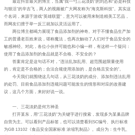
最近抖音最火的博主，当属“我一勺三花淡奶”的刘怂和“必是科技
与狠活”的辛吉飞，两人的视频被广大网友称为“海克斯科技”。其实这
个名词，来源于游戏“英雄联盟”，意为可以被用来制造精美工艺品，
而网友们擅于举一反三就加以灵活运用了。
两位博主都竭力展现了食品添加剂的神奇。对于不懂食品生产加
工的普通老百姓来说，堪称魔法，也再次触动了人们对于食品安全的
敏感神经。对此，各位小伙伴可能也和小编一样，有这样一个疑问：
使用了食品添加剂的食品就是不合格、不安全的？
答案肯定是这句话不对，“违法乱加乱用、超范围超限量使用
的，肯定是不合格的；合法合规使用添加的，是合格且安全的”。
今天我们就围绕这几句话，从三花淡奶的成分、添加剂违法乱用
的处罚、目前食品添加剂违规问题可能发生的情形和对应的改善建
议，这几个方面，来好好说一说。
一、三花淡奶是何方神圣
打开某东，用“三花淡奶”为关键字进行搜索，发现多为某巢品牌
自营为主。可以看到产品标签，也可以清楚看到SC编号、执行标准
为GB 13102《食品安全国家标准 浓缩乳制品》。成分为：生牛乳、