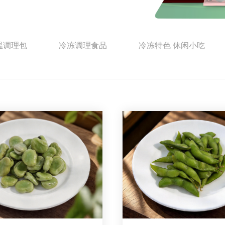
温调理包
冷冻调理食品
冷冻特色 休闲小吃