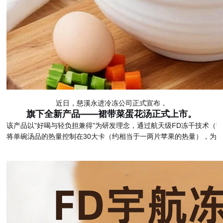
近日，慈溪永进冷冻公司正式宣布，
旗下全新产品——裙带菜蛋花汤正式上市。
该产品以"好喝与轻负担兼得"为研发理念，通过航天级FD冻干技术（
将单碗汤品的热量控制在30大卡（约相当于一两片苹果的热量），为